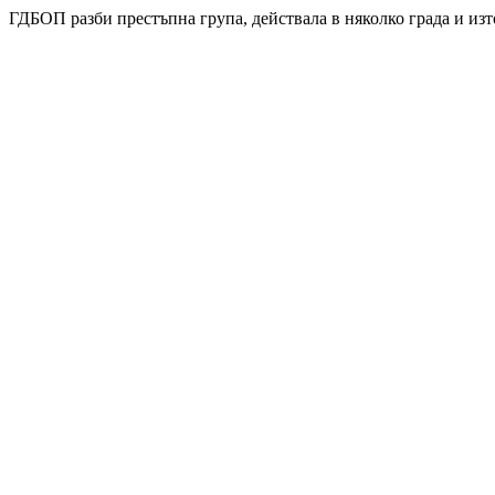
ГДБОП разби престъпна група, действала в няколко града и изт