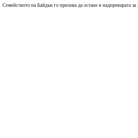
Семейството на Байдън го призова да остане в надпреварата за