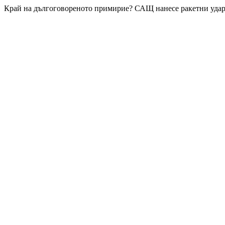
Край на дългоговореното примирие? САЩ нанесе ракетни уда