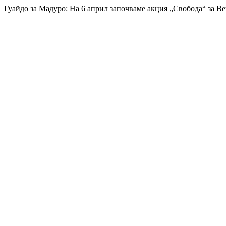
Гуайдо за Мадуро: На 6 април започваме акция „Свобода“ за В