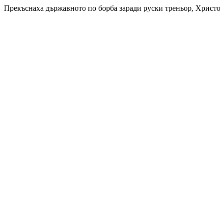
Прекъснаха държавното по борба заради руски треньор, Христо