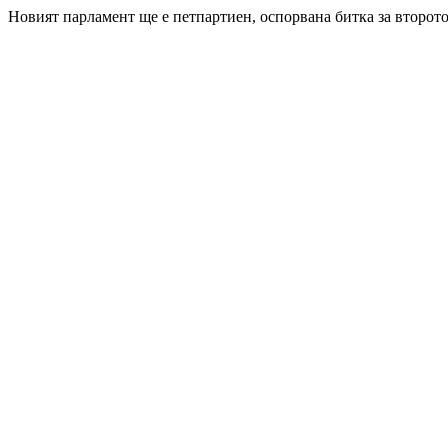
Новият парламент ще е петпартиен, оспорвана битка за второто