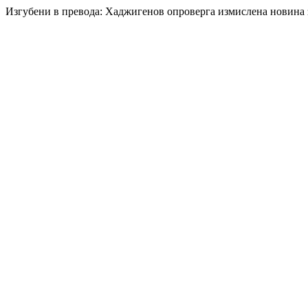
Изгубени в превода: Хаджигенов опроверга измислена новина