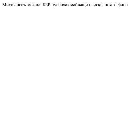
Мисия невъзможна: ББР пуснаха смайващи изисквания за фин