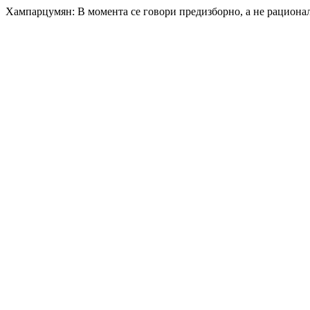
Хампарцумян: В момента се говори предизборно, а не рационал