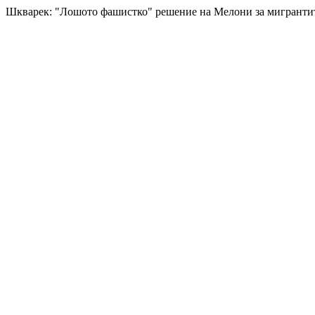
Шкварек: "Лошото фашистко" решение на Мелони за мигрантит