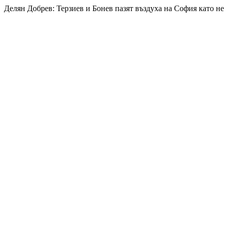
Делян Добрев: Терзиев и Бонев пазят въздуха на София като не