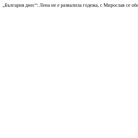
„България днес“: Лена не е развалила годежа, с Мирослав се об