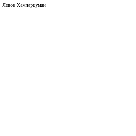
Левон Хампарцумян